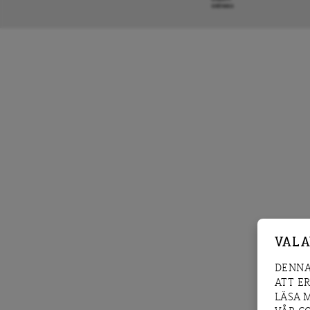
KRÖNIKA
VAL 
DENNA
ATT E
LÄSA 