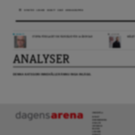
NYHETER
LEDARE
DEBATT
ESSÄ
ARENAGRUPPEN
DEBATT
LEDARE
STOPPA FÖRSLAGET OM FÄNGELSE FÖR 14-ÅRINGAR
MÅLET
ANALYSER
DENNA KATEGORI INNEHÅLLER ÄNNU INGA INLÄGG.
INNEHÅLL
NYHET
GRANSKNING
ANALYS
INTERVJU
BLOGG
LEDARE
DEBATT