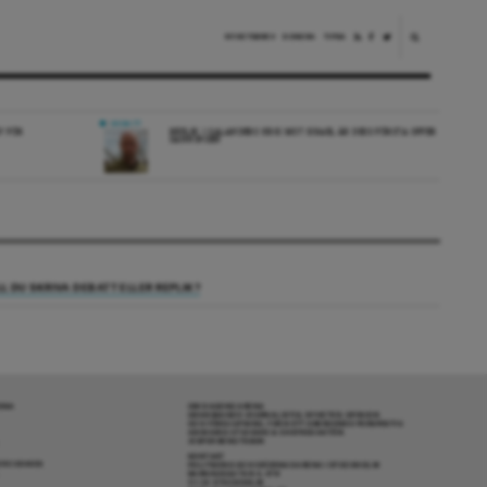
NYHETSBREV
DONERA
TIPSA
DEBATT
V FÖR
REPLIK: I SALANDERS KRIG MOT ISRAEL ÄR DESS FÖRSTA OFFER
SANNINGEN
LL DU SKRIVA DEBATT ELLER REPLIK?
RENA
OM DAGENS ARENA
GRANSKANDE JOURNALISTIK, NYHETER, OPINION
OCH FÖRDJUPNING. FRÅN ETT OBEROENDE PERSPEKTIV.
ANSVARIG UTGIVARE & CHEFREDAKTÖR:
JESPER BENGTSSON
KONTAKT
R COOKIES
POLITIKENS OCH IDÉERNAS ARENA I STOCKHOLM
BARNHUSGATAN 4, 4TR
111 23 STOCKHOLM