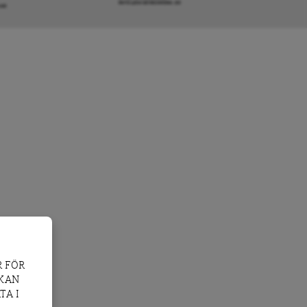
INFO@DAGENSARENA.SE
GAR
 FÖR
 KAN
TA I