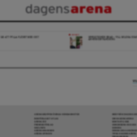
NYHET
 ÄR ATT FYLLA FLÖDET MED SKIT
OPPOSITIONEN ENAD – VILL MILDRA KRA
ANHÖRIGINVANDRING
VI
ARENAGRUPPEN ÖVRIGA VERKSAMHETER
MER FRÅN DAGENS A
BOKFÖRLAGET ATLAS
OM DAGENS ARENA
ARENA IDÉ
KONTAKTA OSS
PREMISS FÖRLAG
ANNONSERA HOS OSS
SKOLINFO
DONERA
ARENAAKADEMIN
DENNA SIDA ANVÄNDE
ARENA OPINION
TIPSA DAGENS ARENA
PRENUMERERA