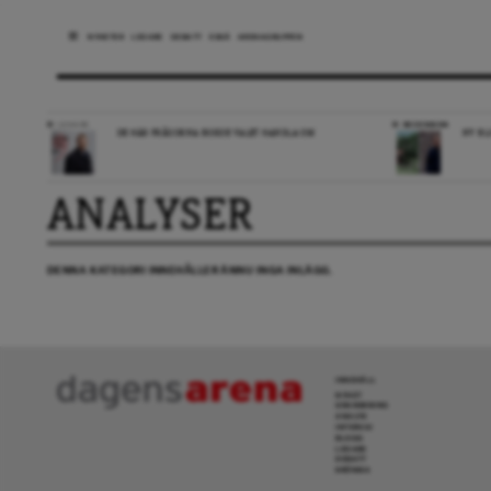
NYHETER
LEDARE
DEBATT
ESSÄ
ARENAGRUPPEN
LEDARE
RECENSION
DE HÄR FRÅGORNA BORDE VALET HANDLA OM
NY BL
ANALYSER
DENNA KATEGORI INNEHÅLLER ÄNNU INGA INLÄGG.
INNEHÅLL
NYHET
GRANSKNING
ANALYS
INTERVJU
BLOGG
LEDARE
DEBATT
KRÖNIKA