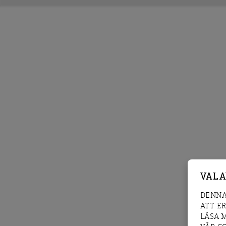
VAL 
DENNA
ATT E
LÄSA 