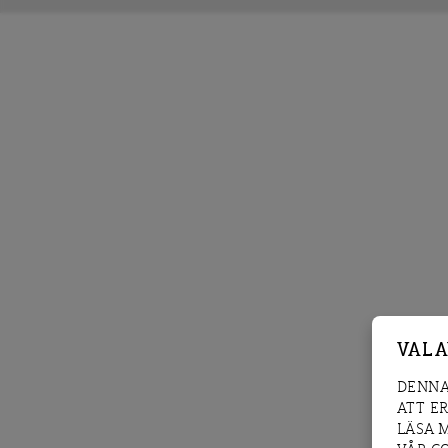
VAL 
DENNA
ATT E
LÄSA 