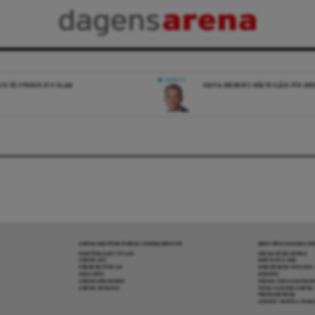
DEBATT
ICK PÅ SVERIGE OCH ISLAM
NÄSTA REGERING MÅSTE SLÅSS FÖR M
ARENAGRUPPEN ÖVRIGA VERKSAMHETER
MER FRÅN DAGENS A
BOKFÖRLAGET ATLAS
OM DAGENS ARENA
ARENA IDÉ
KONTAKTA OSS
PREMISS FÖRLAG
ANNONSERA HOS OSS
SKOLINFO
DONERA
ARENAAKADEMIN
DENNA SIDA ANVÄNDE
ARENA OPINION
TIPSA DAGENS ARENA
PRENUMERERA
COOKIE-INSTÄLLNIN