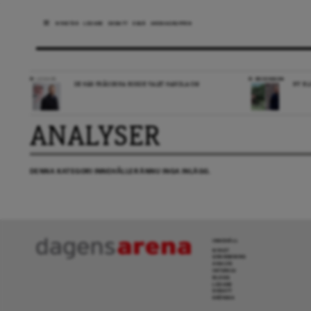
NYHETER
LEDARE
DEBATT
ESSÄ
ARENAGRUPPEN
LEDARE
RECENSION
DE HÄR FRÅGORNA BORDE VALET HANDLA OM
NY BL
ANALYSER
DENNA KATEGORI INNEHÅLLER ÄNNU INGA INLÄGG.
INNEHÅLL
NYHET
GRANSKNING
ANALYS
INTERVJU
BLOGG
LEDARE
DEBATT
KRÖNIKA