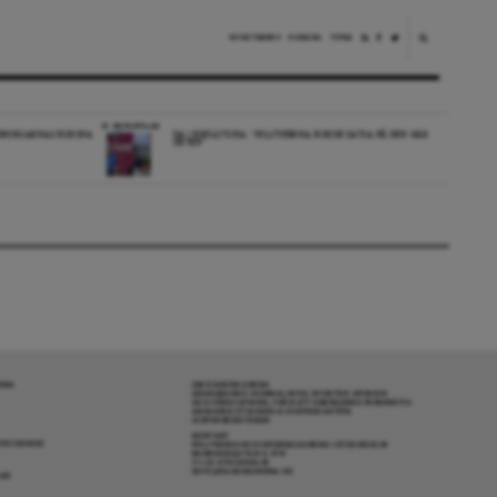
NYHETSBREV
DONERA
TIPSA
REPORTAGE
EDBORGARNAS EUROPA
DA I ESKILSTUNA: “POLITIKERNA BORDE SATSA PÅ DEN HÄR
ORTEN”
RENA
OM DAGENS ARENA
GRANSKANDE JOURNALISTIK, NYHETER, OPINION
OCH FÖRDJUPNING. FRÅN ETT OBEROENDE PERSPEKTIV.
ANSVARIG UTGIVARE & CHEFREDAKTÖR:
JESPER BENGTSSON
KONTAKT
R COOKIES
POLITIKENS OCH IDÉERNAS ARENA I STOCKHOLM
BARNHUSGATAN 4, 4TR
111 23 STOCKHOLM
INFO@DAGENSARENA.SE
GAR