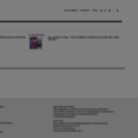
NYHETSBREV
DONERA
TIPSA
REPORTAGE
EDBORGARNAS EUROPA
DA I ESKILSTUNA: “POLITIKERNA BORDE SATSA PÅ DEN HÄR
ORTEN”
RENA
OM DAGENS ARENA
GRANSKANDE JOURNALISTIK, NYHETER, OPINION
OCH FÖRDJUPNING. FRÅN ETT OBEROENDE PERSPEKTIV.
ANSVARIG UTGIVARE & CHEFREDAKTÖR:
JESPER BENGTSSON
KONTAKT
R COOKIES
POLITIKENS OCH IDÉERNAS ARENA I STOCKHOLM
BARNHUSGATAN 4, 4TR
111 23 STOCKHOLM
INFO@DAGENSARENA.SE
GAR