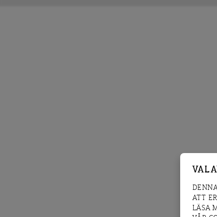
VAL 
DENNA
ATT E
LÄSA 