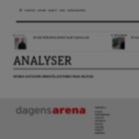
NYHETER
LEDARE
DEBATT
ESSÄ
ARENAGRUPPEN
LEDARE
RECENSION
DE HÄR FRÅGORNA BORDE VALET HANDLA OM
NY BL
ANALYSER
DENNA KATEGORI INNEHÅLLER ÄNNU INGA INLÄGG.
INNEHÅLL
NYHET
GRANSKNING
ANALYS
INTERVJU
BLOGG
LEDARE
DEBATT
KRÖNIKA