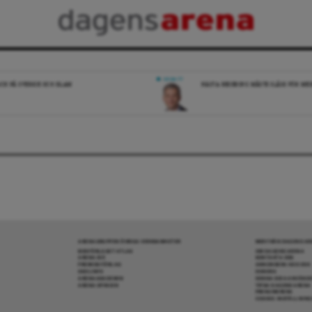
DEBATT
ICK PÅ SVERIGE OCH ISLAM
NÄSTA REGERING MÅSTE SLÅSS FÖR M
ARENAGRUPPEN ÖVRIGA VERKSAMHETER
MER FRÅN DAGENS A
BOKFÖRLAGET ATLAS
OM DAGENS ARENA
ARENA IDÉ
KONTAKTA OSS
PREMISS FÖRLAG
ANNONSERA HOS OSS
SKOLINFO
DONERA
ARENAAKADEMIN
DENNA SIDA ANVÄNDE
ARENA OPINION
TIPSA DAGENS ARENA
PRENUMERERA
COOKIE-INSTÄLLNIN