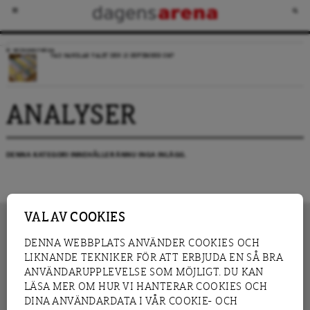
VECKANS FRÅGA
VAD HANDLAR VALET DEN 13 SEPTEMBER OM?
ANALYSER
DENNA KATEGORI INNEHÅLLER ÄNNU INGA INLÄGG.
VAL AV COOKIES
DENNA WEBBPLATS ANVÄNDER COOKIES OCH
LIKNANDE TEKNIKER FÖR ATT ERBJUDA EN SÅ BRA
INNEHÅLL
NYHET
ANVÄNDARUPPLEVELSE SOM MÖJLIGT. DU KAN
GRANSKNING
ANALYS
LÄSA MER OM HUR VI HANTERAR COOKIES OCH
INTERVJU
BLOGG
DINA ANVÄNDARDATA I VÅR COOKIE- OCH
LEDARE
DEBATT