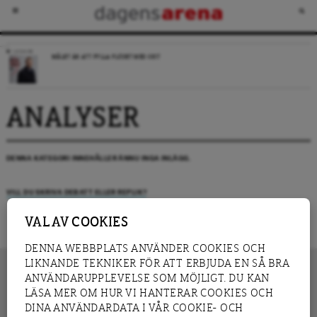
LEDARE
MÅLET ÄR ATT FYLLA FLÖDET MED SKIT
ANALYSER
DENNA KATEGORI INNEHÅLLER ÄNNU INGA INLÄGG.
VILL DU SKRIVA DEBATT ELLER REPLIK?
VAL AV COOKIES
DENNA WEBBPLATS ANVÄNDER COOKIES OCH
LIKNANDE TEKNIKER FÖR ATT ERBJUDA EN SÅ BRA
ANVÄNDARUPPLEVELSE SOM MÖJLIGT. DU KAN
LÄSA MER OM HUR VI HANTERAR COOKIES OCH
INNEHÅLL
DINA ANVÄNDARDATA I VÅR COOKIE- OCH
NYHET