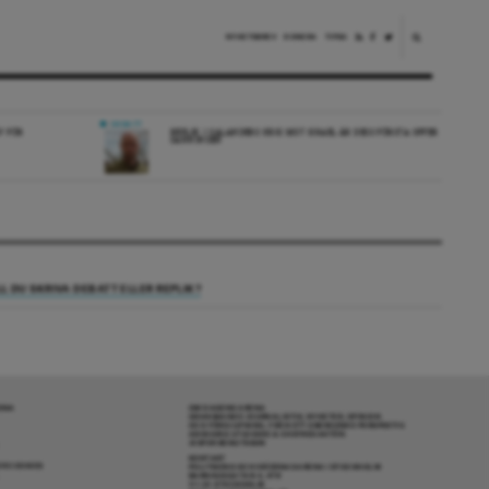
NYHETSBREV
DONERA
TIPSA
DEBATT
V FÖR
REPLIK: I SALANDERS KRIG MOT ISRAEL ÄR DESS FÖRSTA OFFER
SANNINGEN
LL DU SKRIVA DEBATT ELLER REPLIK?
RENA
OM DAGENS ARENA
GRANSKANDE JOURNALISTIK, NYHETER, OPINION
OCH FÖRDJUPNING. FRÅN ETT OBEROENDE PERSPEKTIV.
ANSVARIG UTGIVARE & CHEFREDAKTÖR:
JESPER BENGTSSON
KONTAKT
R COOKIES
POLITIKENS OCH IDÉERNAS ARENA I STOCKHOLM
BARNHUSGATAN 4, 4TR
111 23 STOCKHOLM