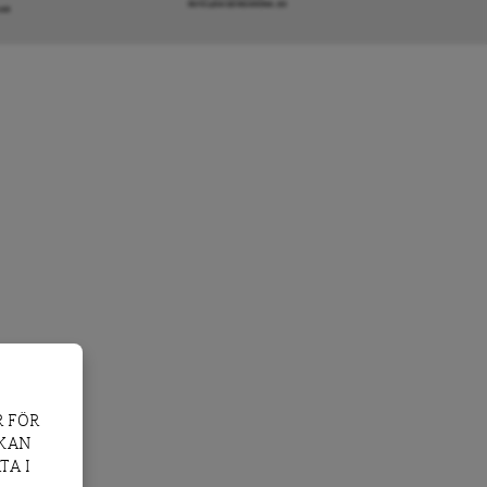
INFO@DAGENSARENA.SE
GAR
 FÖR
 KAN
TA I