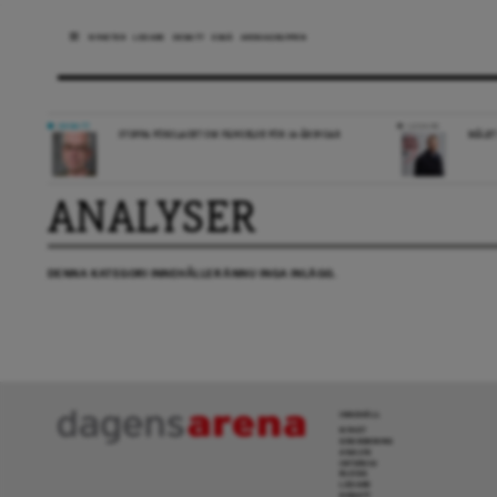
NYHETER
LEDARE
DEBATT
ESSÄ
ARENAGRUPPEN
DEBATT
LEDARE
STOPPA FÖRSLAGET OM FÄNGELSE FÖR 14-ÅRINGAR
MÅLET
ANALYSER
DENNA KATEGORI INNEHÅLLER ÄNNU INGA INLÄGG.
INNEHÅLL
NYHET
GRANSKNING
ANALYS
INTERVJU
BLOGG
LEDARE
DEBATT