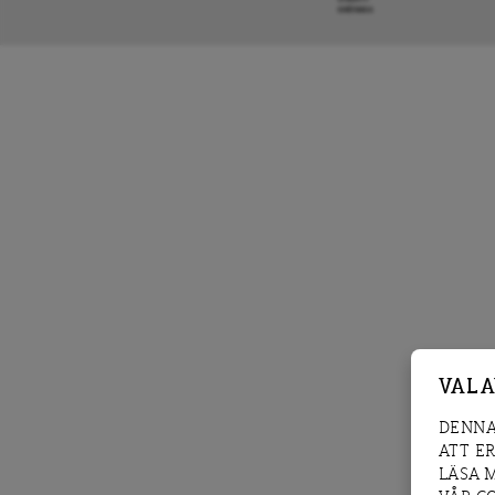
KRÖNIKA
VAL 
DENNA
ATT E
LÄSA 