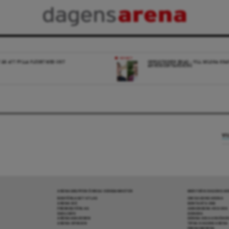
NYHET
 ÄR ATT FYLLA FLÖDET MED SKIT
OPPOSITIONEN ENAD – VILL MILDRA KRA
ANHÖRIGINVANDRING
VI
ARENAGRUPPEN ÖVRIGA VERKSAMHETER
MER FRÅN DAGENS A
BOKFÖRLAGET ATLAS
OM DAGENS ARENA
ARENA IDÉ
KONTAKTA OSS
PREMISS FÖRLAG
ANNONSERA HOS OSS
SKOLINFO
DONERA
ARENAAKADEMIN
DENNA SIDA ANVÄNDE
ARENA OPINION
TIPSA DAGENS ARENA
PRENUMERERA