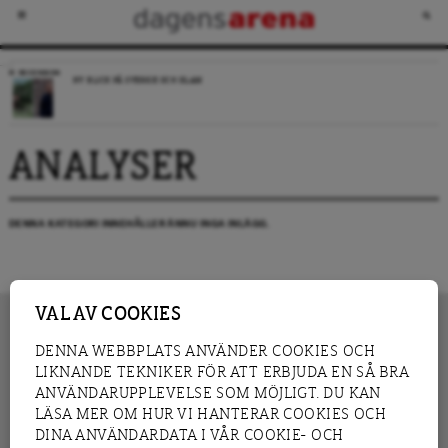
RECENSION
NY BLICK PÅ SVERIGE OCH ISLAM
ANALYSER
DENNA KATEGORI INNEHÅLLER ÄNNU INGA INLÄGG.
VAL AV COOKIES
DENNA WEBBPLATS ANVÄNDER COOKIES OCH
LIKNANDE TEKNIKER FÖR ATT ERBJUDA EN SÅ BRA
INNEHÅLL
NYHET
ANVÄNDARUPPLEVELSE SOM MÖJLIGT. DU KAN
GRANSKNING
ANALYS
LÄSA MER OM HUR VI HANTERAR COOKIES OCH
INTERVJU
BLOGG
DINA ANVÄNDARDATA I VÅR COOKIE- OCH
LEDARE
DEBATT