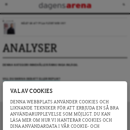
LEDARE
MÅLET ÄR ATT FYLLA FLÖDET MED SKIT
ANALYSER
DENNA KATEGORI INNEHÅLLER ÄNNU INGA INLÄGG.
VILL DU SKRIVA DEBATT ELLER REPLIK?
VAL AV COOKIES
DENNA WEBBPLATS ANVÄNDER COOKIES OCH
LIKNANDE TEKNIKER FÖR ATT ERBJUDA EN SÅ BRA
ANVÄNDARUPPLEVELSE SOM MÖJLIGT. DU KAN
LÄSA MER OM HUR VI HANTERAR COOKIES OCH
INNEHÅLL
DINA ANVÄNDARDATA I VÅR COOKIE- OCH
NYHET