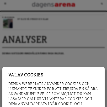
RECENSION
NY BLICK PÅ SVERIGE OCH ISLAM
ANALYSER
DENNA KATEGORI INNEHÅLLER ÄNNU INGA INLÄGG.
VAL AV COOKIES
DENNA WEBBPLATS ANVÄNDER COOKIES OCH
LIKNANDE TEKNIKER FÖR ATT ERBJUDA EN SÅ BRA
INNEHÅLL
NYHET
ANVÄNDARUPPLEVELSE SOM MÖJLIGT. DU KAN
GRANSKNING
ANALYS
LÄSA MER OM HUR VI HANTERAR COOKIES OCH
INTERVJU
BLOGG
DINA ANVÄNDARDATA I VÅR COOKIE- OCH
LEDARE
DEBATT