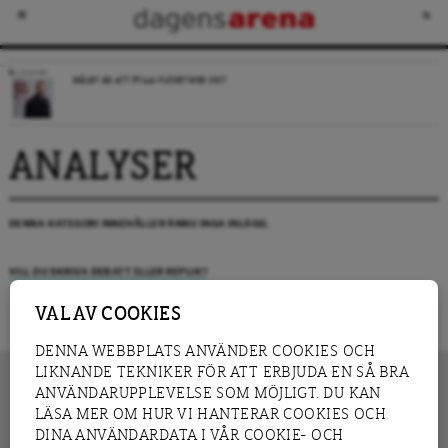
LEDARE
MÅLET ÄR ATT FYLLA FLÖDET MED SKIT
ANALYSER
DENNA KATEGORI INNEHÅLLER ÄNNU INGA INLÄGG.
VILL DU SKRIVA DEBATT ELLER REPLIK?
VAL AV COOKIES
DENNA WEBBPLATS ANVÄNDER COOKIES OCH
LIKNANDE TEKNIKER FÖR ATT ERBJUDA EN SÅ BRA
ANVÄNDARUPPLEVELSE SOM MÖJLIGT. DU KAN
LÄSA MER OM HUR VI HANTERAR COOKIES OCH
INNEHÅLL
DINA ANVÄNDARDATA I VÅR COOKIE- OCH
NYHET