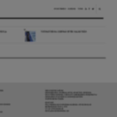
NYHETSBREV
DONERA
TIPSA
VECKLA
TIDÖPARTIERNA GREPPAR EFTER HALMSTRÅN
RENA
OM DAGENS ARENA
GRANSKANDE JOURNALISTIK, NYHETER, OPINION
OCH FÖRDJUPNING. FRÅN ETT OBEROENDE PERSPEKTIV.
ANSVARIG UTGIVARE & CHEFREDAKTÖR:
JESPER BENGTSSON
KONTAKT
R COOKIES
POLITIKENS OCH IDÉERNAS ARENA I STOCKHOLM
BARNHUSGATAN 4, 4TR
111 23 STOCKHOLM
INFO@DAGENSARENA.SE
GAR