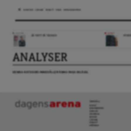
NYHETER
LEDARE
DEBATT
ESSÄ
ARENAGRUPPEN
LEDARE
NYHET
SÅ TRÖTT PÅ TÅGKAOS
HYRES
ANALYSER
DENNA KATEGORI INNEHÅLLER ÄNNU INGA INLÄGG.
INNEHÅLL
NYHET
GRANSKNING
ANALYS
INTERVJU
BLOGG
LEDARE
DEBATT
KRÖNIKA