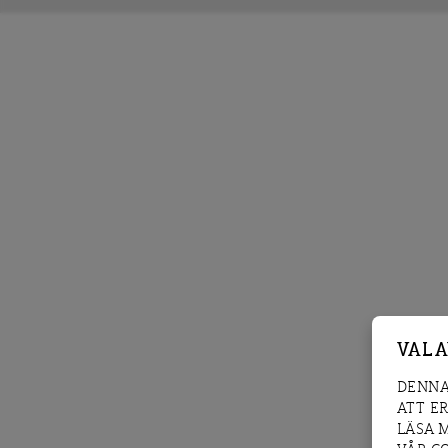
VAL 
DENNA
ATT E
LÄSA 