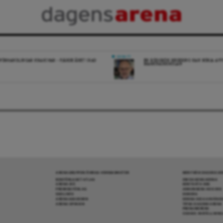
DEBATT
FÖRHANDLINGAR KRASCHAR – FJÄRDE ÅRET I RAD
EN RÖDGRÖN REGERING KAN BÖRJA AV
MARKNADSSKOLAN
ARENAGRUPPEN ÖVRIGA VERKSAMHETER
MER FRÅN DAGENS A
BOKFÖRLAGET ATLAS
OM DAGENS ARENA
ARENA IDÉ
KONTAKTA OSS
PREMISS FÖRLAG
ANNONSERA HOS OSS
SKOLINFO
DONERA
ARENAAKADEMIN
DENNA SIDA ANVÄNDE
ARENA OPINION
TIPSA DAGENS ARENA
PRENUMERERA
COOKIE-INSTÄLLNIN