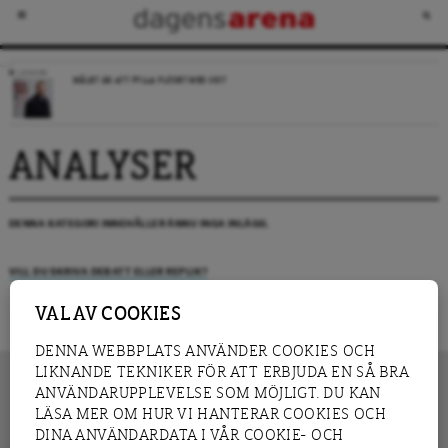
LEDARE
MÅLET ÄR ATT FYLLA FLÖDET MED SKIT
ANALYSER
DENNA KATEGORI INNEHÅLLER ÄNNU INGA INLÄGG.
VILL DU SKRIVA DEBATT ELLER REPLIK?
VAL AV COOKIES
DENNA WEBBPLATS ANVÄNDER COOKIES OCH
LIKNANDE TEKNIKER FÖR ATT ERBJUDA EN SÅ BRA
ANVÄNDARUPPLEVELSE SOM MÖJLIGT. DU KAN
LÄSA MER OM HUR VI HANTERAR COOKIES OCH
INNEHÅLL
DINA ANVÄNDARDATA I VÅR COOKIE- OCH
NYHET