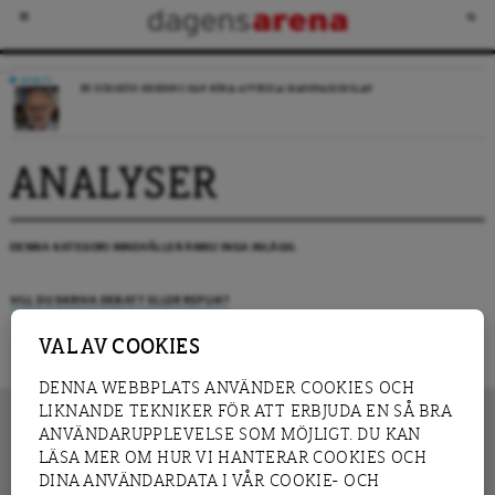
DEBATT
EN RÖDGRÖN REGERING KAN BÖRJA AVVECKLA MARKNADSSKOLAN
ANALYSER
DENNA KATEGORI INNEHÅLLER ÄNNU INGA INLÄGG.
VILL DU SKRIVA DEBATT ELLER REPLIK?
VAL AV COOKIES
DENNA WEBBPLATS ANVÄNDER COOKIES OCH
LIKNANDE TEKNIKER FÖR ATT ERBJUDA EN SÅ BRA
ANVÄNDARUPPLEVELSE SOM MÖJLIGT. DU KAN
LÄSA MER OM HUR VI HANTERAR COOKIES OCH
INNEHÅLL
DINA ANVÄNDARDATA I VÅR COOKIE- OCH
NYHET