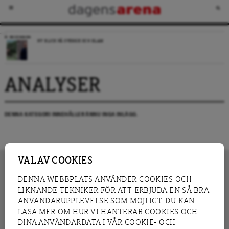
RECENSION
NY BLICK PÅ SVERIGE OCH ISLAM
ANALYSER
DENNA KATEGORI INNEHÅLLER ÄNNU INGA INLÄGG.
VAL AV COOKIES
DENNA WEBBPLATS ANVÄNDER COOKIES OCH
LIKNANDE TEKNIKER FÖR ATT ERBJUDA EN SÅ BRA
INNEHÅLL
NYHET
ANVÄNDARUPPLEVELSE SOM MÖJLIGT. DU KAN
GRANSKNING
ANALYS
LÄSA MER OM HUR VI HANTERAR COOKIES OCH
INTERVJU
BLOGG
DINA ANVÄNDARDATA I VÅR COOKIE- OCH
LEDARE
DEBATT