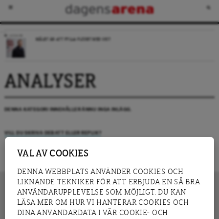
LEDARE
MÅLET ÄR ATT FYLLA FLÖDET MED SKIT
ANALYSER
DENNA KATEGORI INNEHÅLLER ÄNNU INGA INLÄGG.
VILL DU SKRIVA DEBATT ELLER REPLIK?
VAL AV COOKIES
DENNA WEBBPLATS ANVÄNDER COOKIES OCH
LIKNANDE TEKNIKER FÖR ATT ERBJUDA EN SÅ BRA
ANVÄNDARUPPLEVELSE SOM MÖJLIGT. DU KAN
LÄSA MER OM HUR VI HANTERAR COOKIES OCH
INNEHÅLL
DINA ANVÄNDARDATA I VÅR COOKIE- OCH
NYHET