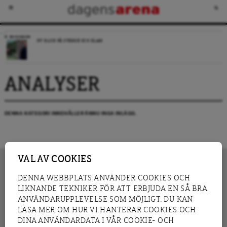
RECENSION
NY BLICK PÅ SVERIGE OCH ISLAM
ANALYSER
DENNA KATEGORI INNEHÅLLER ÄNNU INGA INLÄGG.
VAL AV COOKIES
DENNA WEBBPLATS ANVÄNDER COOKIES OCH
LIKNANDE TEKNIKER FÖR ATT ERBJUDA EN SÅ BRA
INNEHÅLL
NYHET
ANVÄNDARUPPLEVELSE SOM MÖJLIGT. DU KAN
GRANSKNING
ANALYS
LÄSA MER OM HUR VI HANTERAR COOKIES OCH
INTERVJU
BLOGG
DINA ANVÄNDARDATA I VÅR COOKIE- OCH
LEDARE
DEBATT