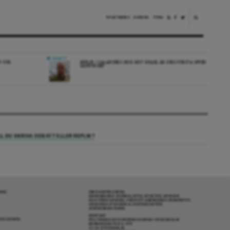
NYHETSBREV
DONERA
TIPSA
DEBATT
V FÖR
REPLIK: I SALANDERS KRIG MOT ISRAEL ÄR DESS FÖRSTA OFFER
SANNINGEN
LL DU SKRIVA DEBATT ELLER REPLIK?
RENA
OM DAGENS ARENA
GRANSKANDE JOURNALISTIK, NYHETER, OPINION
OCH FÖRDJUPNING. FRÅN ETT OBEROENDE PERSPEKTIV.
ANSVARIG UTGIVARE & CHEFREDAKTÖR:
JESPER BENGTSSON
KONTAKT
R COOKIES
POLITIKENS OCH IDÉERNAS ARENA I STOCKHOLM
BARNHUSGATAN 4, 4TR
111 23 STOCKHOLM