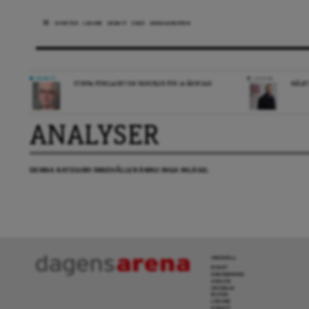
NYHETER
LEDARE
DEBATT
ESSÄ
ARENAGRUPPEN
DEBATT
LEDARE
STOPPA FÖRSLAGET OM FÄNGELSE FÖR 14-ÅRINGAR
MÅLET
ANALYSER
DENNA KATEGORI INNEHÅLLER ÄNNU INGA INLÄGG.
INNEHÅLL
NYHET
GRANSKNING
ANALYS
INTERVJU
BLOGG
LEDARE
DEBATT