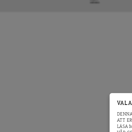
KRÖNIKA
VAL 
DENNA
ATT E
LÄSA 