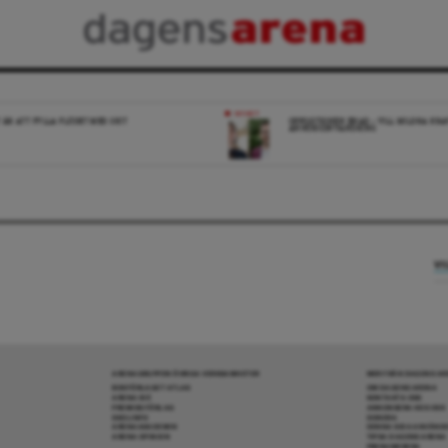
NYHET
 ÄR ATT FYLLA FLÖDET MED SKIT
OPPOSITIONEN ENAD – VILL MILDRA KRA
ANHÖRIGINVANDRING
VI
ARENAGRUPPEN ÖVRIGA VERKSAMHETER
MER FRÅN DAGENS A
BOKFÖRLAGET ATLAS
OM DAGENS ARENA
ARENA IDÉ
KONTAKTA OSS
PREMISS FÖRLAG
ANNONSERA HOS OSS
SKOLINFO
DONERA
ARENAAKADEMIN
DENNA SIDA ANVÄNDE
ARENA OPINION
TIPSA DAGENS ARENA
PRENUMERERA