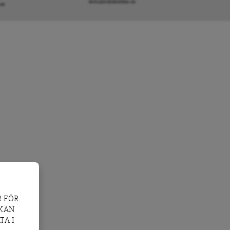
INFO@DAGENSARENA.SE
GAR
 FÖR
 KAN
TA I