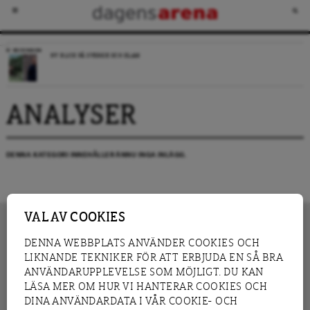
RECENSION
NY BLICK PÅ SVERIGE OCH ISLAM
ANALYSER
DENNA KATEGORI INNEHÅLLER ÄNNU INGA INLÄGG.
VAL AV COOKIES
DENNA WEBBPLATS ANVÄNDER COOKIES OCH
LIKNANDE TEKNIKER FÖR ATT ERBJUDA EN SÅ BRA
INNEHÅLL
NYHET
ANVÄNDARUPPLEVELSE SOM MÖJLIGT. DU KAN
GRANSKNING
ANALYS
LÄSA MER OM HUR VI HANTERAR COOKIES OCH
INTERVJU
BLOGG
DINA ANVÄNDARDATA I VÅR COOKIE- OCH
LEDARE
DEBATT