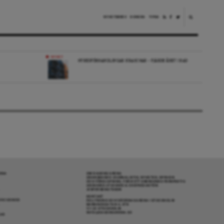
NYHETSBREV
DONERA
TIPSA
NYHET
HYRESFÖRHANDLINGAR KRASCHAR – FJÄRDE ÅRET I RAD
RENA
OM DAGENS ARENA
GRANSKANDE JOURNALISTIK, NYHETER, OPINION
OCH FÖRDJUPNING. FRÅN ETT OBEROENDE PERSPEKTIV.
ANSVARIG UTGIVARE & CHEFREDAKTÖR:
JESPER BENGTSSON
KONTAKT
R COOKIES
POLITIKENS OCH IDÉERNAS ARENA I STOCKHOLM
BARNHUSGATAN 4, 4TR
111 23 STOCKHOLM
INFO@DAGENSARENA.SE
GAR