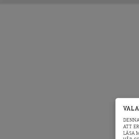
VAL 
DENNA
ATT E
LÄSA 