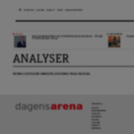
NYHETER
LEDARE
DEBATT
ESSÄ
ARENAGRUPPEN
NYHET
RECENSION
BOSTADSMINISTERN OM HYRESFÖRHANDLINGARNA: ”FÖLJER
CHARM
UTVECKLINGEN NOGA”
ANALYSER
DENNA KATEGORI INNEHÅLLER ÄNNU INGA INLÄGG.
INNEHÅLL
NYHET
GRANSKNING
ANALYS
INTERVJU
BLOGG
LEDARE
DEBATT
KRÖNIKA