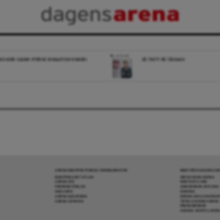
LEDARE
IG MEN OJÄMN SVENSK ROMANTISK KOMEDI
SÅ TRÖTT PÅ TÅGKAOS
ARENAGRUPPEN ÖVRIGA VERKSAMHETER
MER FRÅN DAGENS A
BOKFÖRLAGET ATLAS
OM DAGENS ARENA
ARENA IDÉ
KONTAKTA OSS
PREMISS FÖRLAG
ANNONSERA HOS OSS
SKOLINFO
DONERA
ARENAAKADEMIN
DENNA SIDA ANVÄNDE
ARENA OPINION
TIPSA DAGENS ARENA
PRENUMERERA
COOKIE-INSTÄLLNIN