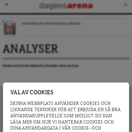
DEBATT
STOPPA FÖRSLAGET OM FÄNGELSE FÖR 14-ÅRINGAR
ANALYSER
DENNA KATEGORI INNEHÅLLER ÄNNU INGA INLÄGG.
VAL AV COOKIES
DENNA WEBBPLATS ANVÄNDER COOKIES OCH
LIKNANDE TEKNIKER FÖR ATT ERBJUDA EN SÅ BRA
INNEHÅLL
NYHET
ANVÄNDARUPPLEVELSE SOM MÖJLIGT. DU KAN
GRANSKNING
ANALYS
LÄSA MER OM HUR VI HANTERAR COOKIES OCH
INTERVJU
BLOGG
DINA ANVÄNDARDATA I VÅR COOKIE- OCH
LEDARE
DEBATT