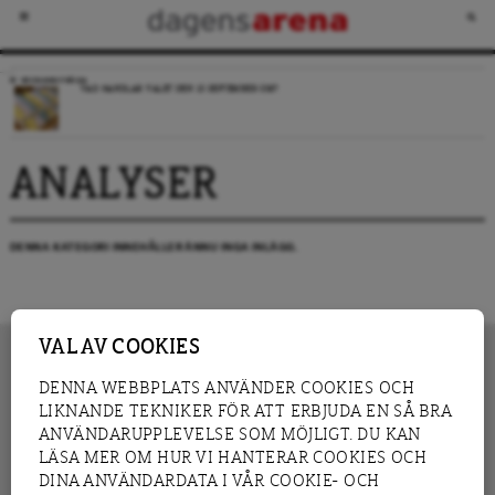
VECKANS FRÅGA
VAD HANDLAR VALET DEN 13 SEPTEMBER OM?
ANALYSER
DENNA KATEGORI INNEHÅLLER ÄNNU INGA INLÄGG.
VAL AV COOKIES
DENNA WEBBPLATS ANVÄNDER COOKIES OCH
LIKNANDE TEKNIKER FÖR ATT ERBJUDA EN SÅ BRA
INNEHÅLL
NYHET
ANVÄNDARUPPLEVELSE SOM MÖJLIGT. DU KAN
GRANSKNING
ANALYS
LÄSA MER OM HUR VI HANTERAR COOKIES OCH
INTERVJU
BLOGG
DINA ANVÄNDARDATA I VÅR COOKIE- OCH
LEDARE
DEBATT