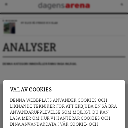
RECENSION
NY BLICK PÅ SVERIGE OCH ISLAM
ANALYSER
DENNA KATEGORI INNEHÅLLER ÄNNU INGA INLÄGG.
VAL AV COOKIES
DENNA WEBBPLATS ANVÄNDER COOKIES OCH
LIKNANDE TEKNIKER FÖR ATT ERBJUDA EN SÅ BRA
INNEHÅLL
NYHET
ANVÄNDARUPPLEVELSE SOM MÖJLIGT. DU KAN
GRANSKNING
ANALYS
LÄSA MER OM HUR VI HANTERAR COOKIES OCH
INTERVJU
BLOGG
DINA ANVÄNDARDATA I VÅR COOKIE- OCH
LEDARE
DEBATT