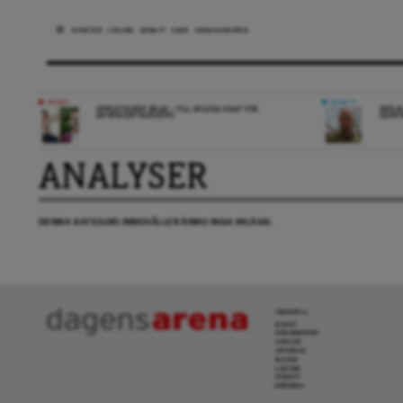
NYHETER
LEDARE
DEBATT
ESSÄ
ARENAGRUPPEN
NYHET
DEBATT
OPPOSITIONEN ENAD – VILL MILDRA KRAV FÖR
REPLI
ANHÖRIGINVANDRING
SANN
ANALYSER
DENNA KATEGORI INNEHÅLLER ÄNNU INGA INLÄGG.
INNEHÅLL
NYHET
GRANSKNING
ANALYS
INTERVJU
BLOGG
LEDARE
DEBATT
KRÖNIKA