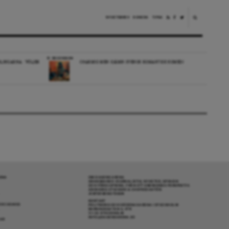
NYHETSBREV
DONERA
TIPSA
RECENSION
LINGARNA: ”FÖLJER
CHARMIG MEN OJÄMN SVENSK ROMANTISK KOMEDI
RENA
OM DAGENS ARENA
GRANSKANDE JOURNALISTIK, NYHETER, OPINION
OCH FÖRDJUPNING. FRÅN ETT OBEROENDE PERSPEKTIV.
ANSVARIG UTGIVARE & CHEFREDAKTÖR:
JESPER BENGTSSON
KONTAKT
R COOKIES
POLITIKENS OCH IDÉERNAS ARENA I STOCKHOLM
BARNHUSGATAN 4, 4TR
111 23 STOCKHOLM
INFO@DAGENSARENA.SE
GAR