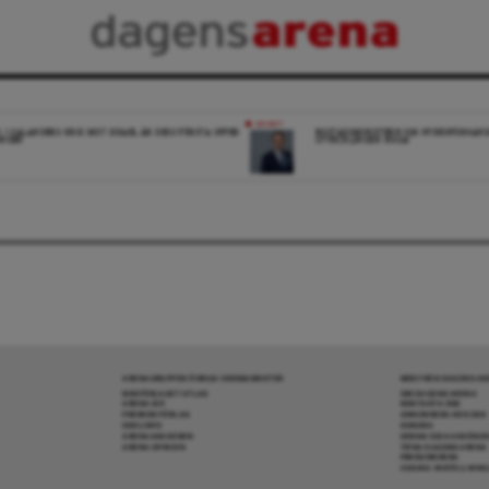
NYHET
K: I SALANDERS KRIG MOT ISRAEL ÄR DESS FÖRSTA OFFER
BOSTADSMINISTERN OM HYRESFÖRHAND
INGEN
UTVECKLINGEN NOGA”
ARENAGRUPPEN ÖVRIGA VERKSAMHETER
MER FRÅN DAGENS A
BOKFÖRLAGET ATLAS
OM DAGENS ARENA
ARENA IDÉ
KONTAKTA OSS
PREMISS FÖRLAG
ANNONSERA HOS OSS
SKOLINFO
DONERA
ARENAAKADEMIN
DENNA SIDA ANVÄNDE
ARENA OPINION
TIPSA DAGENS ARENA
PRENUMERERA
COOKIE-INSTÄLLNIN