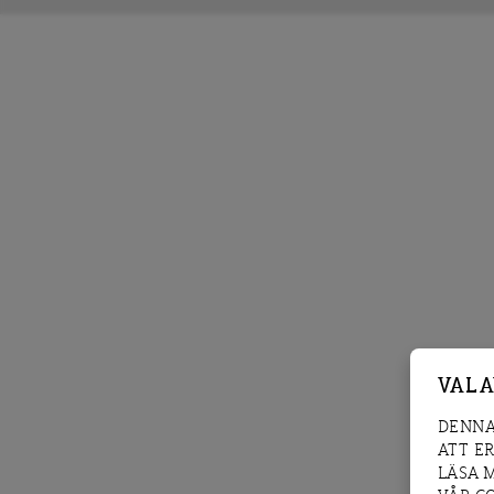
VAL 
DENNA
ATT E
LÄSA 