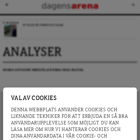
RECENSION
NY BLICK PÅ SVERIGE OCH ISLAM
ANALYSER
DENNA KATEGORI INNEHÅLLER ÄNNU INGA INLÄGG.
VAL AV COOKIES
DENNA WEBBPLATS ANVÄNDER COOKIES OCH
LIKNANDE TEKNIKER FÖR ATT ERBJUDA EN SÅ BRA
INNEHÅLL
NYHET
ANVÄNDARUPPLEVELSE SOM MÖJLIGT. DU KAN
GRANSKNING
ANALYS
LÄSA MER OM HUR VI HANTERAR COOKIES OCH
INTERVJU
BLOGG
DINA ANVÄNDARDATA I VÅR COOKIE- OCH
LEDARE
DEBATT