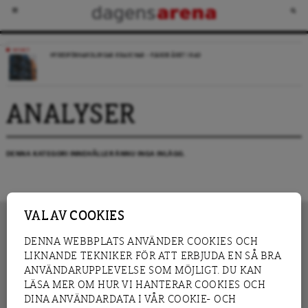
NYHET
HYRESFÖRHANDLINGAR KRASCHAR – FJÄRDE ÅRET I RAD
ANALYSER
DENNA KATEGORI INNEHÅLLER ÄNNU INGA INLÄGG.
VAL AV COOKIES
DENNA WEBBPLATS ANVÄNDER COOKIES OCH
LIKNANDE TEKNIKER FÖR ATT ERBJUDA EN SÅ BRA
INNEHÅLL
NYHET
ANVÄNDARUPPLEVELSE SOM MÖJLIGT. DU KAN
GRANSKNING
ANALYS
LÄSA MER OM HUR VI HANTERAR COOKIES OCH
INTERVJU
BLOGG
DINA ANVÄNDARDATA I VÅR COOKIE- OCH
LEDARE
DEBATT