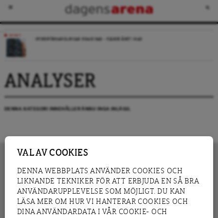
NYHET
HYRESFÖRHANDLINGAR KRASCHAR – FJÄRDE ÅRET I RAD
ANALYSER
DENNA KATEGORI INNEHÅLLER ÄNNU INGA INLÄGG.
VAL AV COOKIES
DENNA WEBBPLATS ANVÄNDER COOKIES OCH
LIKNANDE TEKNIKER FÖR ATT ERBJUDA EN SÅ BRA
INNEHÅLL
NYHET
ANVÄNDARUPPLEVELSE SOM MÖJLIGT. DU KAN
GRANSKNING
ANALYS
LÄSA MER OM HUR VI HANTERAR COOKIES OCH
INTERVJU
BLOGG
DINA ANVÄNDARDATA I VÅR COOKIE- OCH
LEDARE
DEBATT