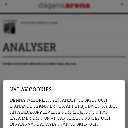
RECENSION
NY BLICK PÅ SVERIGE OCH ISLAM
ANALYSER
DENNA KATEGORI INNEHÅLLER ÄNNU INGA INLÄGG.
VAL AV COOKIES
DENNA WEBBPLATS ANVÄNDER COOKIES OCH
LIKNANDE TEKNIKER FÖR ATT ERBJUDA EN SÅ BRA
INNEHÅLL
NYHET
ANVÄNDARUPPLEVELSE SOM MÖJLIGT. DU KAN
GRANSKNING
ANALYS
LÄSA MER OM HUR VI HANTERAR COOKIES OCH
INTERVJU
BLOGG
DINA ANVÄNDARDATA I VÅR COOKIE- OCH
LEDARE
DEBATT