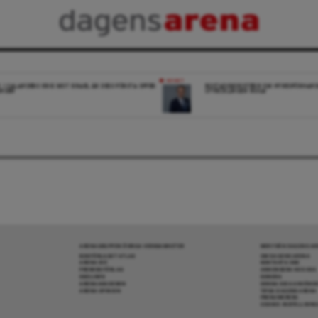
NYHET
K: I SALANDERS KRIG MOT ISRAEL ÄR DESS FÖRSTA OFFER
BOSTADSMINISTERN OM HYRESFÖRHAND
INGEN
UTVECKLINGEN NOGA”
ARENAGRUPPEN ÖVRIGA VERKSAMHETER
MER FRÅN DAGENS A
BOKFÖRLAGET ATLAS
OM DAGENS ARENA
ARENA IDÉ
KONTAKTA OSS
PREMISS FÖRLAG
ANNONSERA HOS OSS
SKOLINFO
DONERA
ARENAAKADEMIN
DENNA SIDA ANVÄNDE
ARENA OPINION
TIPSA DAGENS ARENA
PRENUMERERA
COOKIE-INSTÄLLNIN