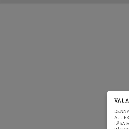
VAL 
DENNA
ATT E
LÄSA 