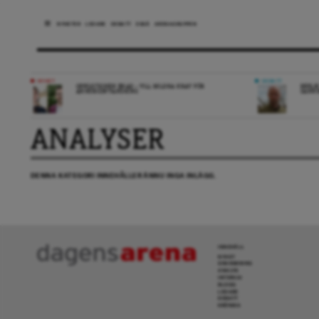
NYHETER
LEDARE
DEBATT
ESSÄ
ARENAGRUPPEN
NYHET
DEBATT
OPPOSITIONEN ENAD – VILL MILDRA KRAV FÖR
REPLI
ANHÖRIGINVANDRING
SANN
ANALYSER
DENNA KATEGORI INNEHÅLLER ÄNNU INGA INLÄGG.
INNEHÅLL
NYHET
GRANSKNING
ANALYS
INTERVJU
BLOGG
LEDARE
DEBATT
KRÖNIKA