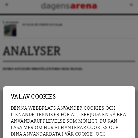
RECENSION
NY BLICK PÅ SVERIGE OCH ISLAM
ANALYSER
DENNA KATEGORI INNEHÅLLER ÄNNU INGA INLÄGG.
VAL AV COOKIES
DENNA WEBBPLATS ANVÄNDER COOKIES OCH
LIKNANDE TEKNIKER FÖR ATT ERBJUDA EN SÅ BRA
INNEHÅLL
NYHET
ANVÄNDARUPPLEVELSE SOM MÖJLIGT. DU KAN
GRANSKNING
ANALYS
LÄSA MER OM HUR VI HANTERAR COOKIES OCH
INTERVJU
BLOGG
DINA ANVÄNDARDATA I VÅR COOKIE- OCH
LEDARE
DEBATT