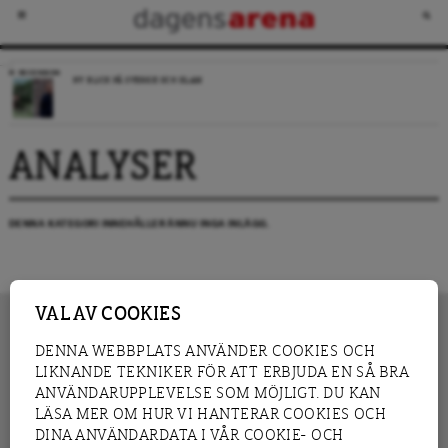
RECENSION
NY BLICK PÅ SVERIGE OCH ISLAM
ANALYSER
DENNA KATEGORI INNEHÅLLER ÄNNU INGA INLÄGG.
VAL AV COOKIES
DENNA WEBBPLATS ANVÄNDER COOKIES OCH
LIKNANDE TEKNIKER FÖR ATT ERBJUDA EN SÅ BRA
INNEHÅLL
NYHET
ANVÄNDARUPPLEVELSE SOM MÖJLIGT. DU KAN
GRANSKNING
ANALYS
LÄSA MER OM HUR VI HANTERAR COOKIES OCH
INTERVJU
BLOGG
DINA ANVÄNDARDATA I VÅR COOKIE- OCH
LEDARE
DEBATT