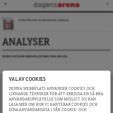
DEBATT
STOPPA FÖRSLAGET OM FÄNGELSE FÖR 14-ÅRINGAR
ANALYSER
DENNA KATEGORI INNEHÅLLER ÄNNU INGA INLÄGG.
VAL AV COOKIES
DENNA WEBBPLATS ANVÄNDER COOKIES OCH
LIKNANDE TEKNIKER FÖR ATT ERBJUDA EN SÅ BRA
INNEHÅLL
NYHET
ANVÄNDARUPPLEVELSE SOM MÖJLIGT. DU KAN
GRANSKNING
ANALYS
LÄSA MER OM HUR VI HANTERAR COOKIES OCH
INTERVJU
BLOGG
DINA ANVÄNDARDATA I VÅR COOKIE- OCH
LEDARE
DEBATT