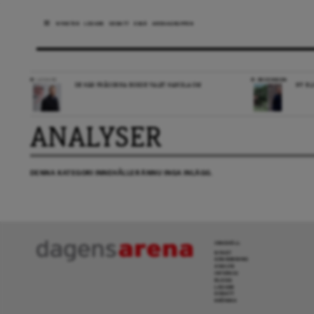
NYHETER
LEDARE
DEBATT
ESSÄ
ARENAGRUPPEN
LEDARE
RECENSION
DE HÄR FRÅGORNA BORDE VALET HANDLA OM
NY BL
ANALYSER
DENNA KATEGORI INNEHÅLLER ÄNNU INGA INLÄGG.
INNEHÅLL
NYHET
GRANSKNING
ANALYS
INTERVJU
BLOGG
LEDARE
DEBATT
KRÖNIKA