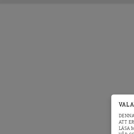
VAL 
DENNA
ATT E
LÄSA 