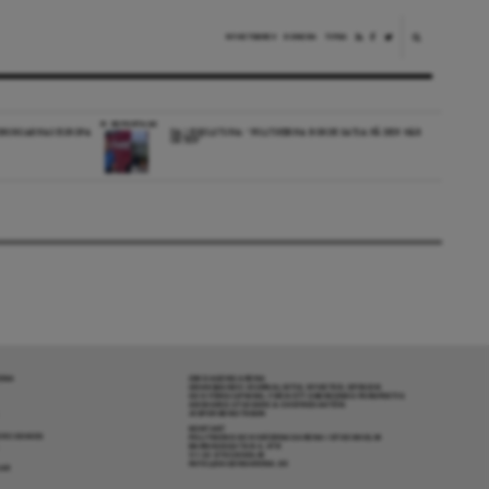
NYHETSBREV
DONERA
TIPSA
REPORTAGE
EDBORGARNAS EUROPA
DA I ESKILSTUNA: “POLITIKERNA BORDE SATSA PÅ DEN HÄR
ORTEN”
RENA
OM DAGENS ARENA
GRANSKANDE JOURNALISTIK, NYHETER, OPINION
OCH FÖRDJUPNING. FRÅN ETT OBEROENDE PERSPEKTIV.
ANSVARIG UTGIVARE & CHEFREDAKTÖR:
JESPER BENGTSSON
KONTAKT
R COOKIES
POLITIKENS OCH IDÉERNAS ARENA I STOCKHOLM
BARNHUSGATAN 4, 4TR
111 23 STOCKHOLM
INFO@DAGENSARENA.SE
GAR