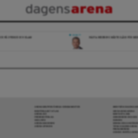
DEBATT
ICK PÅ SVERIGE OCH ISLAM
NÄSTA REGERING MÅSTE SLÅSS FÖR M
ARENAGRUPPEN ÖVRIGA VERKSAMHETER
MER FRÅN DAGENS A
BOKFÖRLAGET ATLAS
OM DAGENS ARENA
ARENA IDÉ
KONTAKTA OSS
PREMISS FÖRLAG
ANNONSERA HOS OSS
SKOLINFO
DONERA
ARENAAKADEMIN
DENNA SIDA ANVÄNDE
ARENA OPINION
TIPSA DAGENS ARENA
PRENUMERERA
COOKIE-INSTÄLLNIN