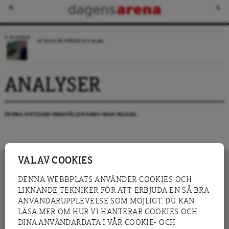
RECENSION
NY BLICK PÅ SVERIGE OCH ISLAM
ANALYSER
DENNA KATEGORI INNEHÅLLER ÄNNU INGA INLÄGG.
VAL AV COOKIES
DENNA WEBBPLATS ANVÄNDER COOKIES OCH
LIKNANDE TEKNIKER FÖR ATT ERBJUDA EN SÅ BRA
INNEHÅLL
NYHET
ANVÄNDARUPPLEVELSE SOM MÖJLIGT. DU KAN
GRANSKNING
ANALYS
LÄSA MER OM HUR VI HANTERAR COOKIES OCH
INTERVJU
BLOGG
DINA ANVÄNDARDATA I VÅR COOKIE- OCH
LEDARE
DEBATT