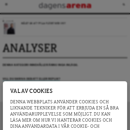
LEDARE
MÅLET ÄR ATT FYLLA FLÖDET MED SKIT
ANALYSER
DENNA KATEGORI INNEHÅLLER ÄNNU INGA INLÄGG.
VILL DU SKRIVA DEBATT ELLER REPLIK?
VAL AV COOKIES
DENNA WEBBPLATS ANVÄNDER COOKIES OCH
LIKNANDE TEKNIKER FÖR ATT ERBJUDA EN SÅ BRA
ANVÄNDARUPPLEVELSE SOM MÖJLIGT. DU KAN
LÄSA MER OM HUR VI HANTERAR COOKIES OCH
INNEHÅLL
DINA ANVÄNDARDATA I VÅR COOKIE- OCH
NYHET