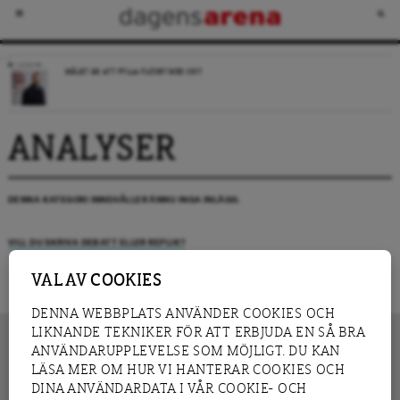
LEDARE
MÅLET ÄR ATT FYLLA FLÖDET MED SKIT
ANALYSER
DENNA KATEGORI INNEHÅLLER ÄNNU INGA INLÄGG.
VILL DU SKRIVA DEBATT ELLER REPLIK?
VAL AV COOKIES
DENNA WEBBPLATS ANVÄNDER COOKIES OCH
LIKNANDE TEKNIKER FÖR ATT ERBJUDA EN SÅ BRA
ANVÄNDARUPPLEVELSE SOM MÖJLIGT. DU KAN
LÄSA MER OM HUR VI HANTERAR COOKIES OCH
INNEHÅLL
DINA ANVÄNDARDATA I VÅR COOKIE- OCH
NYHET