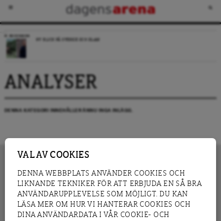
RECENSION
NY BLICK PÅ SVERIGE OCH ISLAM
ANALYSER
DENNA KATEGORI INNEHÅLLER ÄNNU INGA INLÄGG.
VAL AV COOKIES
DENNA WEBBPLATS ANVÄNDER COOKIES OCH
LIKNANDE TEKNIKER FÖR ATT ERBJUDA EN SÅ BRA
INNEHÅLL
NYHET
ANVÄNDARUPPLEVELSE SOM MÖJLIGT. DU KAN
GRANSKNING
ANALYS
LÄSA MER OM HUR VI HANTERAR COOKIES OCH
INTERVJU
BLOGG
DINA ANVÄNDARDATA I VÅR COOKIE- OCH
LEDARE
DEBATT