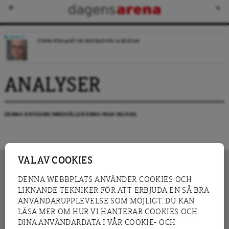
DEBATT
STOPPA FÖRSLAGET OM FÄNGELSE FÖR 14-ÅRINGAR
ANALYSER
DENNA KATEGORI INNEHÅLLER ÄNNU INGA INLÄGG.
VAL AV COOKIES
DENNA WEBBPLATS ANVÄNDER COOKIES OCH
LIKNANDE TEKNIKER FÖR ATT ERBJUDA EN SÅ BRA
INNEHÅLL
NYHET
ANVÄNDARUPPLEVELSE SOM MÖJLIGT. DU KAN
GRANSKNING
ANALYS
LÄSA MER OM HUR VI HANTERAR COOKIES OCH
INTERVJU
BLOGG
DINA ANVÄNDARDATA I VÅR COOKIE- OCH
LEDARE
DEBATT