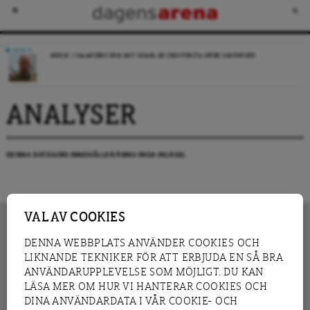
DEBATT
REPLIK: I SALANDERS KRIG MOT ISRAEL ÄR DESS FÖRSTA OFFER SANNINGEN
ANALYSER
DENNA KATEGORI INNEHÅLLER ÄNNU INGA INLÄGG.
VAL AV COOKIES
DENNA WEBBPLATS ANVÄNDER COOKIES OCH
LIKNANDE TEKNIKER FÖR ATT ERBJUDA EN SÅ BRA
INNEHÅLL
NYHET
ANVÄNDARUPPLEVELSE SOM MÖJLIGT. DU KAN
GRANSKNING
ANALYS
LÄSA MER OM HUR VI HANTERAR COOKIES OCH
INTERVJU
BLOGG
DINA ANVÄNDARDATA I VÅR COOKIE- OCH
LEDARE
DEBATT