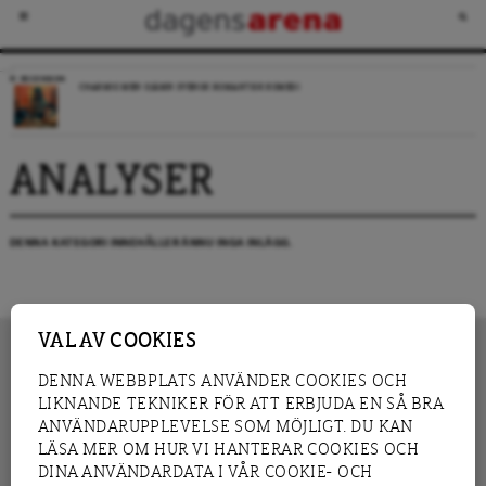
RECENSION
CHARMIG MEN OJÄMN SVENSK ROMANTISK KOMEDI
ANALYSER
DENNA KATEGORI INNEHÅLLER ÄNNU INGA INLÄGG.
VAL AV COOKIES
DENNA WEBBPLATS ANVÄNDER COOKIES OCH
LIKNANDE TEKNIKER FÖR ATT ERBJUDA EN SÅ BRA
INNEHÅLL
NYHET
ANVÄNDARUPPLEVELSE SOM MÖJLIGT. DU KAN
GRANSKNING
ANALYS
LÄSA MER OM HUR VI HANTERAR COOKIES OCH
INTERVJU
BLOGG
DINA ANVÄNDARDATA I VÅR COOKIE- OCH
LEDARE
DEBATT