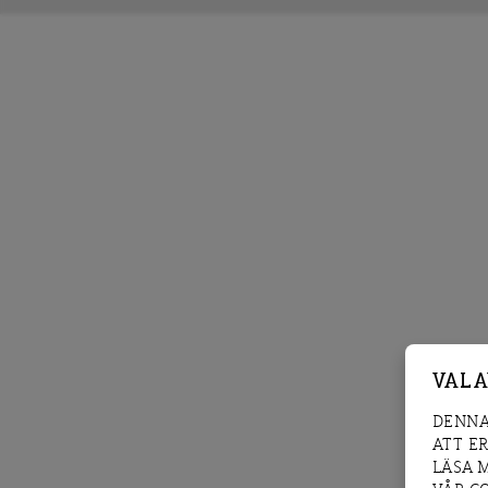
VAL 
DENNA
ATT E
LÄSA 