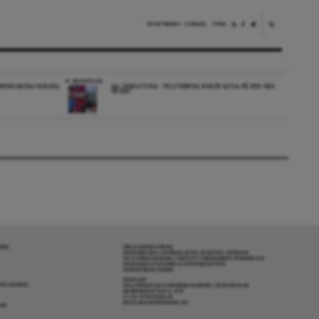
NYHETSBREV
DONERA
TIPSA
REPORTAGE
EDBORGARNAS EUROPA
DA I ESKILSTUNA: “POLITIKERNA BORDE SATSA PÅ DEN HÄR
ORTEN”
RENA
OM DAGENS ARENA
GRANSKANDE JOURNALISTIK, NYHETER, OPINION
OCH FÖRDJUPNING. FRÅN ETT OBEROENDE PERSPEKTIV.
ANSVARIG UTGIVARE & CHEFREDAKTÖR:
JESPER BENGTSSON
KONTAKT
R COOKIES
POLITIKENS OCH IDÉERNAS ARENA I STOCKHOLM
BARNHUSGATAN 4, 4TR
111 23 STOCKHOLM
INFO@DAGENSARENA.SE
GAR