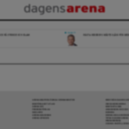
DEBATT
ICK PÅ SVERIGE OCH ISLAM
NÄSTA REGERING MÅSTE SLÅSS FÖR M
ARENAGRUPPEN ÖVRIGA VERKSAMHETER
MER FRÅN DAGENS A
BOKFÖRLAGET ATLAS
OM DAGENS ARENA
ARENA IDÉ
KONTAKTA OSS
PREMISS FÖRLAG
ANNONSERA HOS OSS
SKOLINFO
DONERA
ARENAAKADEMIN
DENNA SIDA ANVÄNDE
ARENA OPINION
TIPSA DAGENS ARENA
PRENUMERERA
COOKIE-INSTÄLLNIN