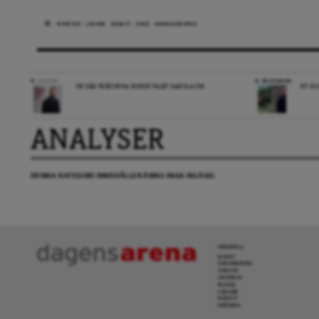
NYHETER
LEDARE
DEBATT
ESSÄ
ARENAGRUPPEN
LEDARE
RECENSION
DE HÄR FRÅGORNA BORDE VALET HANDLA OM
NY BL
ANALYSER
DENNA KATEGORI INNEHÅLLER ÄNNU INGA INLÄGG.
INNEHÅLL
NYHET
GRANSKNING
ANALYS
INTERVJU
BLOGG
LEDARE
DEBATT
KRÖNIKA