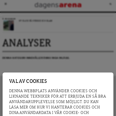
RECENSION
NY BLICK PÅ SVERIGE OCH ISLAM
ANALYSER
DENNA KATEGORI INNEHÅLLER ÄNNU INGA INLÄGG.
VAL AV COOKIES
DENNA WEBBPLATS ANVÄNDER COOKIES OCH
LIKNANDE TEKNIKER FÖR ATT ERBJUDA EN SÅ BRA
INNEHÅLL
NYHET
ANVÄNDARUPPLEVELSE SOM MÖJLIGT. DU KAN
GRANSKNING
ANALYS
LÄSA MER OM HUR VI HANTERAR COOKIES OCH
INTERVJU
BLOGG
DINA ANVÄNDARDATA I VÅR COOKIE- OCH
LEDARE
DEBATT