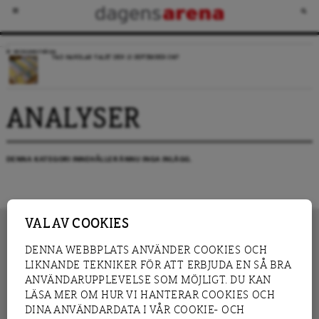
VECKANS FRÅGA
VAD HANDLAR VALET DEN 13 SEPTEMBER OM?
ANALYSER
DENNA KATEGORI INNEHÅLLER ÄNNU INGA INLÄGG.
VAL AV COOKIES
DENNA WEBBPLATS ANVÄNDER COOKIES OCH
LIKNANDE TEKNIKER FÖR ATT ERBJUDA EN SÅ BRA
INNEHÅLL
NYHET
ANVÄNDARUPPLEVELSE SOM MÖJLIGT. DU KAN
GRANSKNING
ANALYS
LÄSA MER OM HUR VI HANTERAR COOKIES OCH
INTERVJU
BLOGG
DINA ANVÄNDARDATA I VÅR COOKIE- OCH
LEDARE
DEBATT