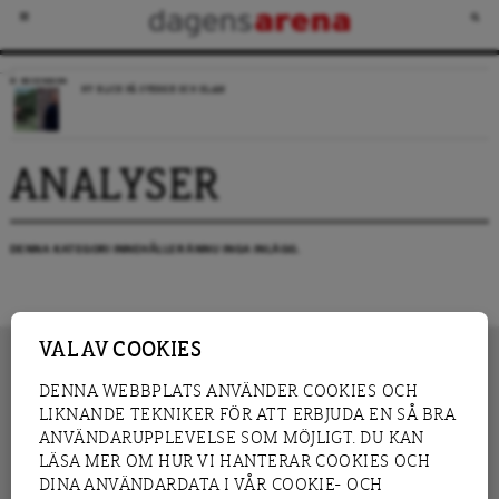
RECENSION
NY BLICK PÅ SVERIGE OCH ISLAM
ANALYSER
DENNA KATEGORI INNEHÅLLER ÄNNU INGA INLÄGG.
VAL AV COOKIES
DENNA WEBBPLATS ANVÄNDER COOKIES OCH
LIKNANDE TEKNIKER FÖR ATT ERBJUDA EN SÅ BRA
INNEHÅLL
NYHET
ANVÄNDARUPPLEVELSE SOM MÖJLIGT. DU KAN
GRANSKNING
ANALYS
LÄSA MER OM HUR VI HANTERAR COOKIES OCH
INTERVJU
BLOGG
DINA ANVÄNDARDATA I VÅR COOKIE- OCH
LEDARE
DEBATT