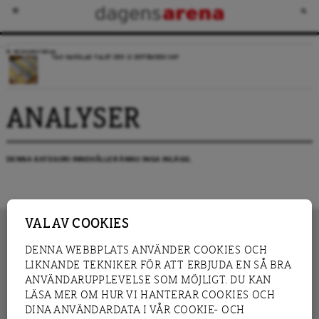
VECKANS FRÅGA
VAD HANDLAR VALET DEN 13 SEPTEMBER OM?
ANALYSER
DENNA KATEGORI INNEHÅLLER ÄNNU INGA INLÄGG.
VAL AV COOKIES
DENNA WEBBPLATS ANVÄNDER COOKIES OCH
LIKNANDE TEKNIKER FÖR ATT ERBJUDA EN SÅ BRA
INNEHÅLL
NYHET
ANVÄNDARUPPLEVELSE SOM MÖJLIGT. DU KAN
GRANSKNING
ANALYS
LÄSA MER OM HUR VI HANTERAR COOKIES OCH
INTERVJU
BLOGG
DINA ANVÄNDARDATA I VÅR COOKIE- OCH
LEDARE
DEBATT