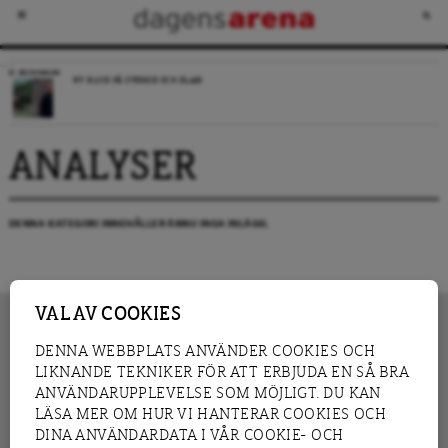
RECENSION
NY BLICK PÅ SVERIGE OCH ISLAM
ANALYSER
DENNA KATEGORI INNEHÅLLER ÄNNU INGA INLÄGG.
VAL AV COOKIES
DENNA WEBBPLATS ANVÄNDER COOKIES OCH
LIKNANDE TEKNIKER FÖR ATT ERBJUDA EN SÅ BRA
INNEHÅLL
NYHET
ANVÄNDARUPPLEVELSE SOM MÖJLIGT. DU KAN
GRANSKNING
ANALYS
LÄSA MER OM HUR VI HANTERAR COOKIES OCH
INTERVJU
BLOGG
DINA ANVÄNDARDATA I VÅR COOKIE- OCH
LEDARE
DEBATT