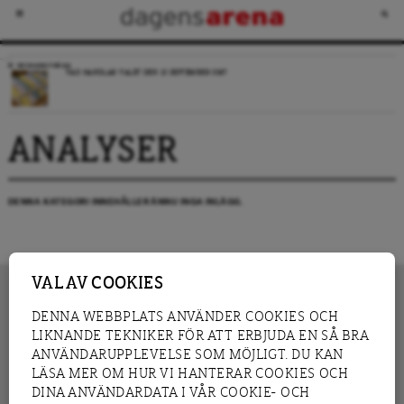
VECKANS FRÅGA
VAD HANDLAR VALET DEN 13 SEPTEMBER OM?
ANALYSER
DENNA KATEGORI INNEHÅLLER ÄNNU INGA INLÄGG.
VAL AV COOKIES
DENNA WEBBPLATS ANVÄNDER COOKIES OCH
LIKNANDE TEKNIKER FÖR ATT ERBJUDA EN SÅ BRA
INNEHÅLL
NYHET
ANVÄNDARUPPLEVELSE SOM MÖJLIGT. DU KAN
GRANSKNING
ANALYS
LÄSA MER OM HUR VI HANTERAR COOKIES OCH
INTERVJU
BLOGG
DINA ANVÄNDARDATA I VÅR COOKIE- OCH
LEDARE
DEBATT