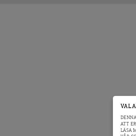
VAL 
DENNA
ATT E
LÄSA 