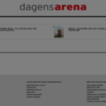
DEBATT
ITIONEN ENAD – VILL MILDRA KRAV FÖR
REPLIK: I SALANDERS KRIG MOT ISRAEL 
IGINVANDRING
SANNINGEN
ARENAGRUPPEN ÖVRIGA VERKSAMHETER
MER FRÅN DAGENS A
BOKFÖRLAGET ATLAS
OM DAGENS ARENA
ARENA IDÉ
KONTAKTA OSS
PREMISS FÖRLAG
ANNONSERA HOS OSS
SKOLINFO
DONERA
ARENAAKADEMIN
DENNA SIDA ANVÄNDE
ARENA OPINION
TIPSA DAGENS ARENA
PRENUMERERA
COOKIE-INSTÄLLNIN