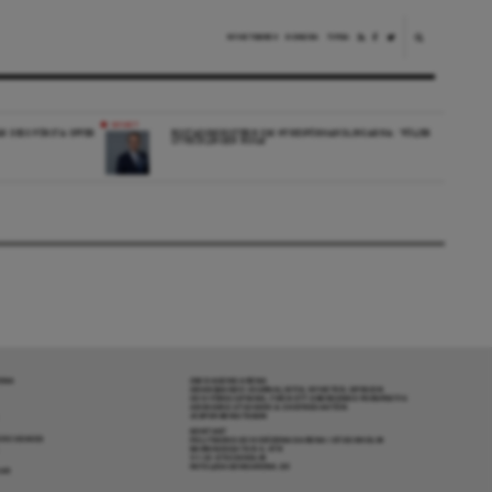
NYHETSBREV
DONERA
TIPSA
NYHET
ÄR DESS FÖRSTA OFFER
BOSTADSMINISTERN OM HYRESFÖRHANDLINGARNA: ”FÖLJER
UTVECKLINGEN NOGA”
RENA
OM DAGENS ARENA
GRANSKANDE JOURNALISTIK, NYHETER, OPINION
OCH FÖRDJUPNING. FRÅN ETT OBEROENDE PERSPEKTIV.
ANSVARIG UTGIVARE & CHEFREDAKTÖR:
JESPER BENGTSSON
KONTAKT
R COOKIES
POLITIKENS OCH IDÉERNAS ARENA I STOCKHOLM
BARNHUSGATAN 4, 4TR
111 23 STOCKHOLM
INFO@DAGENSARENA.SE
GAR