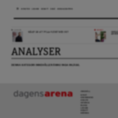
NYHETER
LEDARE
DEBATT
ESSÄ
ARENAGRUPPEN
LEDARE
NYHET
MÅLET ÄR ATT FYLLA FLÖDET MED SKIT
OPPOS
ANHÖR
ANALYSER
DENNA KATEGORI INNEHÅLLER ÄNNU INGA INLÄGG.
INNEHÅLL
NYHET
GRANSKNING
ANALYS
INTERVJU
BLOGG
LEDARE
DEBATT
KRÖNIKA