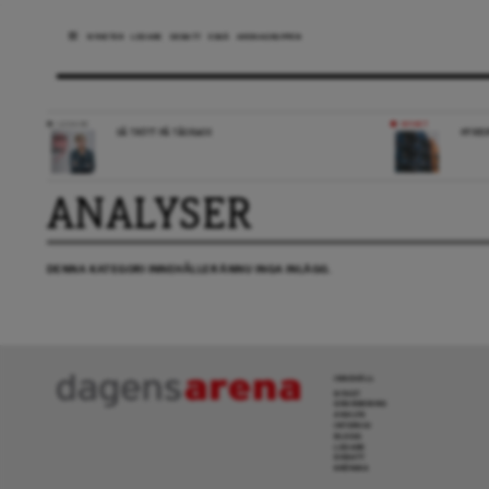
NYHETER
LEDARE
DEBATT
ESSÄ
ARENAGRUPPEN
LEDARE
NYHET
SÅ TRÖTT PÅ TÅGKAOS
HYRES
ANALYSER
DENNA KATEGORI INNEHÅLLER ÄNNU INGA INLÄGG.
INNEHÅLL
NYHET
GRANSKNING
ANALYS
INTERVJU
BLOGG
LEDARE
DEBATT
KRÖNIKA