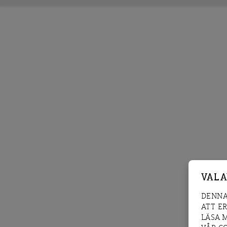
VAL 
DENNA
ATT E
LÄSA 