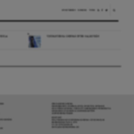
NYHETSBREV
DONERA
TIPSA
VECKLA
TIDÖPARTIERNA GREPPAR EFTER HALMSTRÅN
RENA
OM DAGENS ARENA
GRANSKANDE JOURNALISTIK, NYHETER, OPINION
OCH FÖRDJUPNING. FRÅN ETT OBEROENDE PERSPEKTIV.
ANSVARIG UTGIVARE & CHEFREDAKTÖR:
JESPER BENGTSSON
KONTAKT
R COOKIES
POLITIKENS OCH IDÉERNAS ARENA I STOCKHOLM
BARNHUSGATAN 4, 4TR
111 23 STOCKHOLM
INFO@DAGENSARENA.SE
GAR