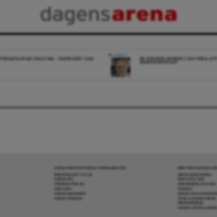
DEBATT
FÖRHANDLINGAR KRASCHAR – FJÄRDE ÅRET I RAD
EN RÖDGRÖN REGERING KAN BÖRJA AV
MARKNADSSKOLAN
ARENAGRUPPEN ÖVRIGA VERKSAMHETER
MER FRÅN DAGENS A
BOKFÖRLAGET ATLAS
OM DAGENS ARENA
ARENA IDÉ
KONTAKTA OSS
PREMISS FÖRLAG
ANNONSERA HOS OSS
SKOLINFO
DONERA
ARENAAKADEMIN
DENNA SIDA ANVÄNDE
ARENA OPINION
TIPSA DAGENS ARENA
PRENUMERERA
COOKIE-INSTÄLLNIN