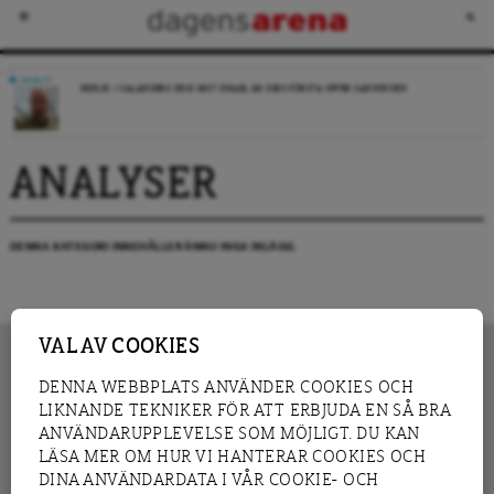
DEBATT
REPLIK: I SALANDERS KRIG MOT ISRAEL ÄR DESS FÖRSTA OFFER SANNINGEN
ANALYSER
DENNA KATEGORI INNEHÅLLER ÄNNU INGA INLÄGG.
VAL AV COOKIES
DENNA WEBBPLATS ANVÄNDER COOKIES OCH
LIKNANDE TEKNIKER FÖR ATT ERBJUDA EN SÅ BRA
INNEHÅLL
NYHET
ANVÄNDARUPPLEVELSE SOM MÖJLIGT. DU KAN
GRANSKNING
ANALYS
LÄSA MER OM HUR VI HANTERAR COOKIES OCH
INTERVJU
BLOGG
DINA ANVÄNDARDATA I VÅR COOKIE- OCH
LEDARE
DEBATT